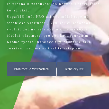
Je určena k nafoukání do nových i stávajících
konstrukcí.
Supafil® loft PRO má optimální tepelně
technické vlastnosti, vynikající schopnost
vyplnit dutiny ve stavebních konstrukcích a
ideální vlastnosti pro aplikaci foukáním.
Kromě rychlé instalace tím zajišťuje také
dosažení maximální kvality zateplení.
Prohlášení o vlastnostech
Technický list