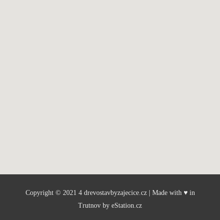
Copyright © 2021 4 drevostavbyzajecice.cz | Made with
♥
in
Trutnov by
eStation.cz